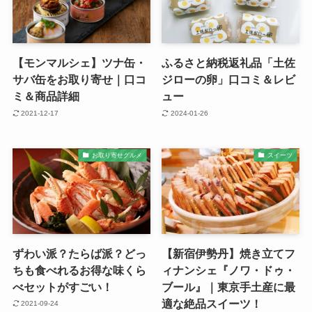
【モンマルシェ】ツナ缶・
ふるさと納税返礼品「土佐
サバ缶をお取り寄せ｜口コ
ジローの卵」口コミ＆レビ
ミ＆商品詳細
ュー
2021-12-17
2024-01-26
お取り寄せグルメ
スイーツ
ずわい派？たらば派？どっ
【新宿伊勢丹】焼き立てフ
ちも食べれるお得な味くら
ィナンシェ『ノワ・ドゥ・
べセットがすごい！
ブール』｜東京手土産に最
適な絶品スイーツ！
2021-09-24