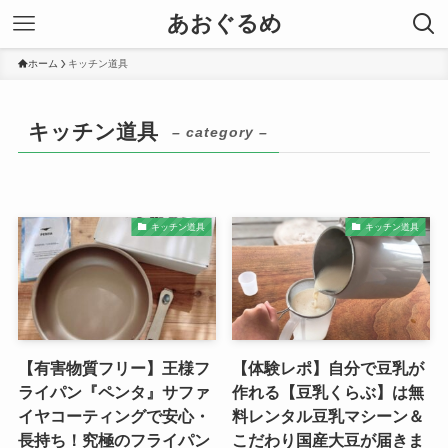
あおぐるめ
ホーム
キッチン道具
キッチン道具
– category –
キッチン道具
キッチン道具
【有害物質フリー】王様フ
【体験レポ】自分で豆乳が
ライパン『ペンタ』サファ
作れる【豆乳くらぶ】は無
イヤコーティングで安心・
料レンタル豆乳マシーン＆
長持ち！究極のフライパン
こだわり国産大豆が届きま