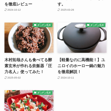
を徹底レビュー
す。
2024-10-12
2025-03-26
キッチン道具
キッチン道具
木村拓哉さんも食べてる酵
【軽量なのに高機能！】ユ
素玄米が作れる炊飯器「圧
ニロイのホーロー鍋の魅力
力名人」使ってみた！
を徹底解説！
2025-05-02
2024-10-11
キッチン道具