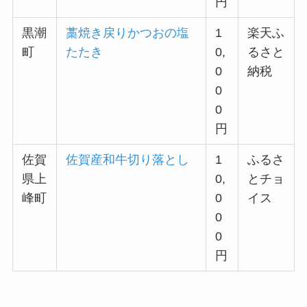
円
黒潮
藁焼き戻りかつおの塩
1
楽天ふ
町
たたき
0,
るさと
0
納税
0
0
円
佐賀
佐賀産和牛切り落とし
1
ふるさ
県上
0,
とチョ
峰町
0
イス
0
0
円