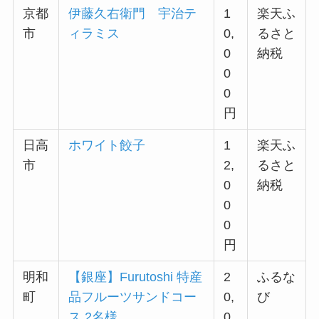
京都
伊藤久右衛門 宇治テ
1
楽天ふ
市
ィラミス
0,
るさと
0
納税
0
0
円
日高
ホワイト餃子
1
楽天ふ
市
2,
るさと
0
納税
0
0
円
明和
【銀座】Furutoshi 特産
2
ふるな
町
品フルーツサンドコー
0,
び
ス 2名様
0