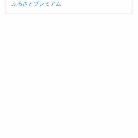
ふるさとプレミアム
さとふる
楽天ふるさと納税
ふるさと納税を分かりやすく解説
あわせて読みたい
ふるさと納税とは？仕組み・メリ
ット・デメリット