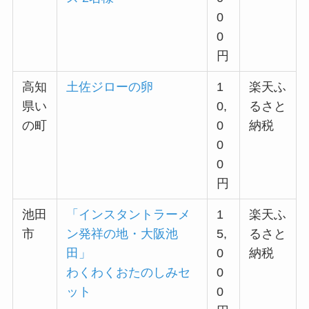
0
0
円
高知
土佐ジローの卵
1
楽天ふ
県い
0,
るさと
の町
0
納税
0
0
円
池田
「インスタントラーメ
1
楽天ふ
市
ン発祥の地・大阪池
5,
るさと
田」
0
納税
わくわくおたのしみセ
0
ット
0